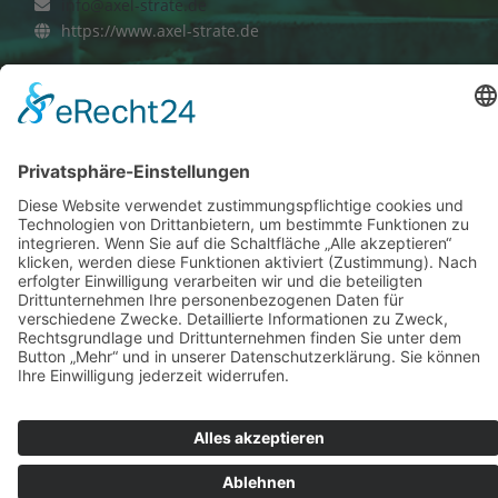
info@axel-strate.de
https://www.axel-strate.de
Rechtliche Links
Kontakt
Datenschutz
Impressum
Copyright © 2026 Axel Strate e.K. Bauelemente mit
System. Alle Rechte vorbehalten.
Webdesign by HGD-Media GmbH - Hamburg